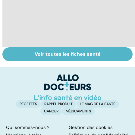
Voir toutes les fiches santé
HPV : tout savoir
Comment tenir
BP
sur les
ses bonnes
b
papillomavirus
résolutions
f
RECETTES
RAPPEL PRODUIT
LE MAG DE LA SANTÉ
CANCER
MÉDICAMENTS
Qui sommes-nous ?
Gestion des cookies