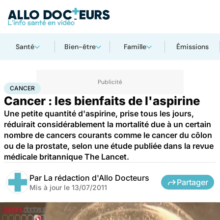
Santé
Bien-être
Famille
Émissions
Accueil
Santé
Maladies
Cancer
Cancer
CANCER
Cancer : les bienfaits de l'aspirine
Une petite quantité d'aspirine, prise tous les jours,
réduirait considérablement la mortalité due à un certain
nombre de cancers courants comme le cancer du côlon
ou de la prostate, selon une étude publiée dans la revue
médicale britannique The Lancet.
Par
La rédaction d'Allo Docteurs
Partager
Mis à jour le
13/07/2011