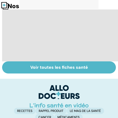
Nos fiches santé
Voir toutes les fiches santé
Suicide : prévenir
HPV : tout savoir
L
le passage à
sur les
m
l'acte
papillomavirus
r
RECETTES
RAPPEL PRODUIT
LE MAG DE LA SANTÉ
CANCER
MÉDICAMENTS