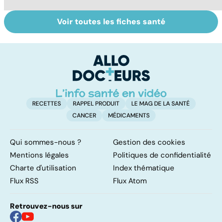
Voir toutes les fiches santé
Santé des
Automutilation :
To
jeunes : quel rôle
des ados en
le
pour l'école ?
souffrance
p
RECETTES
RAPPEL PRODUIT
LE MAG DE LA SANTÉ
CANCER
MÉDICAMENTS
Qui sommes-nous ?
Gestion des cookies
Mentions légales
Politiques de confidentialité
Charte d'utilisation
Index thématique
Flux RSS
Flux Atom
Retrouvez-nous sur