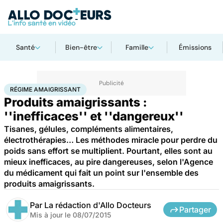
Santé
Bien-être
Famille
Émissions
Accueil
Santé
Médicaments
Régime amaigrissant
RÉGIME AMAIGRISSANT
Produits amaigrissants :
''inefficaces'' et ''dangereux''
Tisanes, gélules, compléments alimentaires,
électrothérapies… Les méthodes miracle pour perdre du
poids sans effort se multiplient. Pourtant, elles sont au
mieux inefficaces, au pire dangereuses, selon l'Agence
du médicament qui fait un point sur l'ensemble des
produits amaigrissants.
Par
La rédaction d'Allo Docteurs
Partager
Mis à jour le
08/07/2015