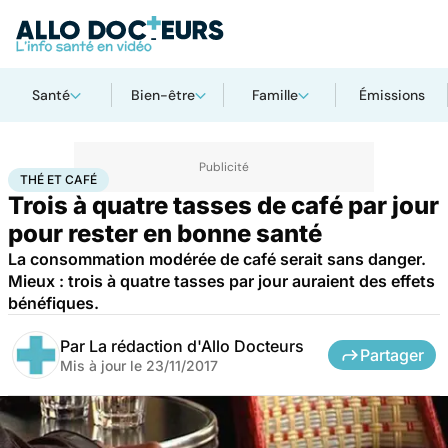
Santé
Bien-être
Famille
Émissions
Accueil
Santé
Maladies
Cancer
Thé et café
THÉ ET CAFÉ
Trois à quatre tasses de café par jour
pour rester en bonne santé
La consommation modérée de café serait sans danger.
Mieux : trois à quatre tasses par jour auraient des effets
bénéfiques.
Par
La rédaction d'Allo Docteurs
Partager
Mis à jour le
23/11/2017