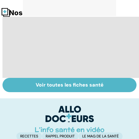
Nos fiches santé
Voir toutes les fiches santé
HPV : tout savoir
Le café : une
Ca
sur les
mine d'or pour
fa
papillomavirus
notre santé ?
t
RECETTES
RAPPEL PRODUIT
LE MAG DE LA SANTÉ