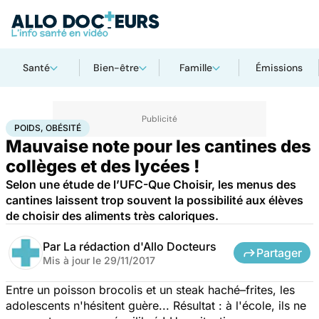
Santé
Bien-être
Famille
Émissions
Accueil
Famille
Enfant
Poids, obésité
POIDS, OBÉSITÉ
Mauvaise note pour les cantines des
collèges et des lycées !
Selon une étude de l’UFC-Que Choisir, les menus des
cantines laissent trop souvent la possibilité aux élèves
de choisir des aliments très caloriques.
Par
La rédaction d'Allo Docteurs
Partager
Mis à jour le
29/11/2017
Entre un poisson brocolis et un steak haché–frites, les
adolescents n'hésitent guère... Résultat : à l'école, ils ne