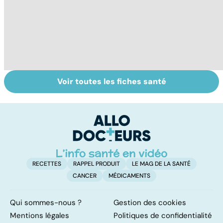
Voir toutes les fiches santé
Le TDAH, un
Accident
Tr
trouble de
vasculaire
dé
l'attention avec
cérébral : l'enfant
p
ou sans
également
hyperactivité
touché
RECETTES
RAPPEL PRODUIT
LE MAG DE LA SANTÉ
CANCER
MÉDICAMENTS
Qui sommes-nous ?
Gestion des cookies
Mentions légales
Politiques de confidentialité