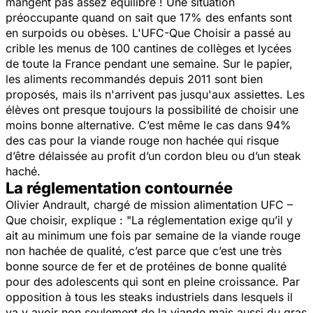
mangent pas assez équilibré ! Une situation
préoccupante quand on sait que 17% des enfants sont
en surpoids ou obèses. L'UFC-Que Choisir a passé au
crible les menus de 100 cantines de collèges et lycées
de toute la France pendant une semaine. Sur le papier,
les aliments recommandés depuis 2011 sont bien
proposés, mais ils n'arrivent pas jusqu'aux assiettes. Les
élèves ont presque toujours la possibilité de choisir une
moins bonne alternative. C’est même le cas dans 94%
des cas pour la viande rouge non hachée qui risque
d’être délaissée au profit d’un cordon bleu ou d’un steak
haché.
La réglementation contournée
Olivier Andrault, chargé de mission alimentation UFC –
Que choisir, explique :
"La réglementation exige qu’il y
ait au minimum une fois par semaine de la viande rouge
non hachée de qualité, c’est parce que c’est une très
bonne source de fer et de protéines de bonne qualité
pour des adolescents qui sont en pleine croissance. Par
opposition à tous les steaks industriels dans lesquels il
va y avoir non seulement de la viande mais aussi du gras