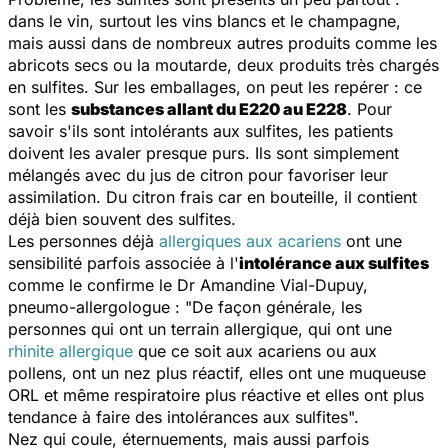
dans le vin, surtout les vins blancs et le champagne,
mais aussi dans de nombreux autres produits comme les
abricots secs ou la moutarde, deux produits très chargés
en sulfites. Sur les emballages, on peut les repérer : ce
sont les
substances allant du E220 au E228
. Pour
savoir s'ils sont intolérants aux sulfites, les patients
doivent les avaler presque purs. Ils sont simplement
mélangés avec du jus de citron pour favoriser leur
assimilation. Du citron frais car en bouteille, il contient
déjà bien souvent des sulfites.
Les personnes déjà
allergiques aux acariens
ont une
sensibilité parfois associée à l'
intolérance aux sulfites
comme le confirme le Dr Amandine Vial-Dupuy,
pneumo-allergologue : "
De façon générale, les
personnes qui ont un terrain allergique, qui ont une
rhinite allergique
que ce soit aux acariens ou aux
pollens, ont un nez plus réactif, elles ont une muqueuse
ORL et même respiratoire plus réactive et elles ont plus
tendance à faire des intolérances aux sulfites
".
Nez qui coule, éternuements, mais aussi parfois