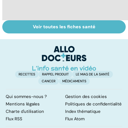
Voir toutes les fiches santé
Covid-19 : tout
Variole du singe :
R
savoir sur la
symptômes,
l
maladie
transmission et
la
traitements
RECETTES
RAPPEL PRODUIT
LE MAG DE LA SANTÉ
CANCER
MÉDICAMENTS
Qui sommes-nous ?
Gestion des cookies
Mentions légales
Politiques de confidentialité
Charte d'utilisation
Index thématique
Flux RSS
Flux Atom