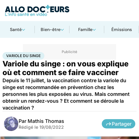
Santé
Bien-être
Famille
Émissions
Accueil
Santé
Maladies
Maladies infectieuses
Variole du singe
VARIOLE DU SINGE
Variole du singe : on vous explique
où et comment se faire vacciner
Depuis le 11 juillet, la vaccination contre la variole du
singe est recommandée en prévention chez les
personnes les plus exposées au virus. Mais comment
obtenir un rendez-vous ? Et comment se déroule la
vaccination ?
Par
Mathis Thomas
Partager
Rédigé le
19/08/2022