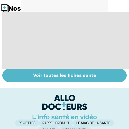
Nos fiches santé
Voir toutes les fiches santé
Le lymphome, un
La moelle
VI
cancer peu
osseuse, le
do
connu mais
berceau des
p
fréquent
cellules du sang
RECETTES
RAPPEL PRODUIT
LE MAG DE LA SANTÉ