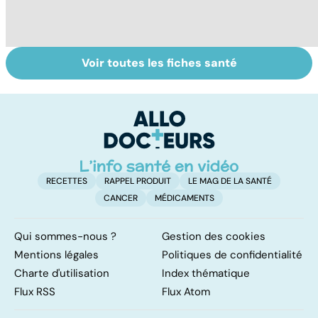
Voir toutes les fiches santé
Le magnésium,
Intestin irritable :
Al
un oligo-élément
le régime
m
vital
FODMAP, une
t
solution ?
p
RECETTES
RAPPEL PRODUIT
LE MAG DE LA SANTÉ
CANCER
MÉDICAMENTS
Qui sommes-nous ?
Gestion des cookies
Mentions légales
Politiques de confidentialité
Charte d'utilisation
Index thématique
Flux RSS
Flux Atom