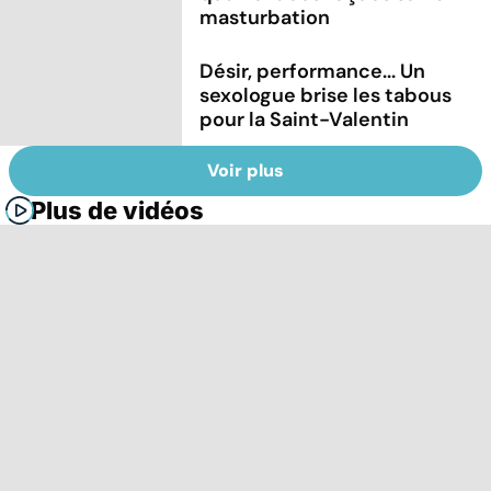
masturbation
Désir, performance... Un
sexologue brise les tabous
pour la Saint-Valentin
Voir plus
Plus de vidéos