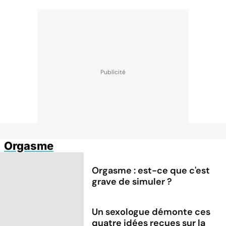
Orgasme
Orgasme : est-ce que c'est
grave de simuler ?
Un sexologue démonte ces
quatre idées reçues sur la