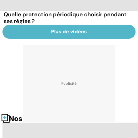
Quelle protection périodique choisir pendant
ses règles ?
Plus de vidéos
Nos fiches santé