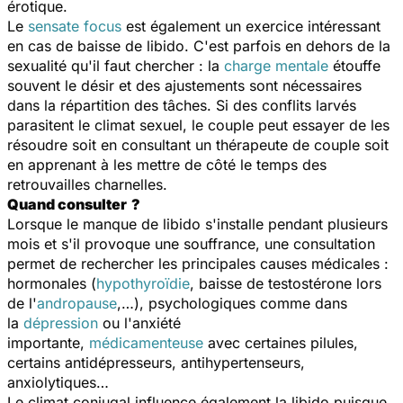
érotique.
Le
sensate focus
est également un exercice intéressant
en cas de baisse de libido. C'est parfois en dehors de la
sexualité qu'il faut chercher : la
charge mentale
étouffe
souvent le désir et des ajustements sont nécessaires
dans la répartition des tâches. Si des conflits larvés
parasitent le climat sexuel, le couple peut essayer de les
résoudre soit en consultant un thérapeute de couple soit
en apprenant à les mettre de côté le temps des
retrouvailles charnelles.
Quand consulter
?
Lorsque le manque de libido s'installe pendant plusieurs
mois et s'il provoque une souffrance, une consultation
permet de rechercher les principales causes médicales :
hormonales (
hypothyroïdie
, baisse de testostérone lors
de l'
andropause
,…), psychologiques comme dans
la
dépression
ou l'anxiété
importante,
médicamenteuse
avec certaines pilules,
certains antidépresseurs, antihypertenseurs,
anxiolytiques…
Le climat conjugal influence également la libido puisque