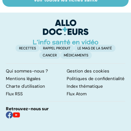
Sexe : comment
Tout savoir sur
I
retrouver sa
les infections
a
libido ?
pulmonaires
fa
d'
RECETTES
RAPPEL PRODUIT
LE MAG DE LA SANTÉ
CANCER
MÉDICAMENTS
Qui sommes-nous ?
Gestion des cookies
Mentions légales
Politiques de confidentialité
Charte d'utilisation
Index thématique
Flux RSS
Flux Atom
Retrouvez-nous sur