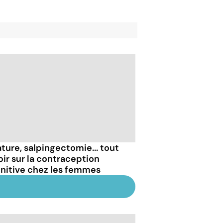
ature, salpingectomie... tout
oir sur la contraception
initive chez les femmes