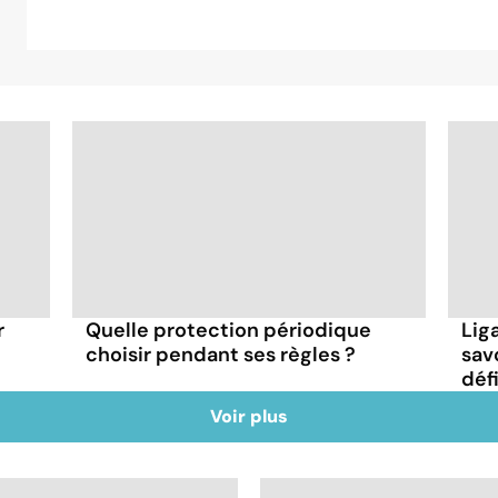
r
Quelle protection périodique
Lig
choisir pendant ses règles ?
sav
déf
Voir plus