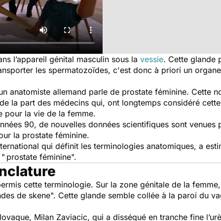
ns l’appareil génital masculin sous la
vessie
. Cette glande
ansporter les spermatozoïdes, c'est donc à priori un organe
, un anatomiste allemand parle de prostate féminine. Cette n
êt de la part des médecins qui, ont longtemps considéré cet
e pour la vie de la femme.
années 90, de nouvelles données scientifiques sont venues 
our la prostate féminine.
ternational qui définit les terminologies anatomiques, a est
 " prostate féminine".
nclature
rmis cette terminologie. Sur la zone génitale de la femme, i
ndes de skene". Cette glande semble collée à la paroi du vag
lovaque, Milan Zaviacic, qui a disséqué en tranche fine l’ur