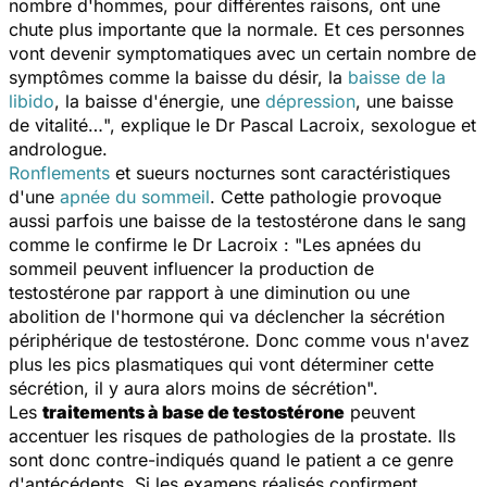
nombre d'hommes, pour différentes raisons, ont une
chute plus importante que la normale. Et ces personnes
vont devenir symptomatiques avec un certain nombre de
symptômes comme la baisse du désir, la
baisse de la
libido
, la baisse d'énergie, une
dépression
, une baisse
de vitalité…
", explique le Dr Pascal Lacroix, sexologue et
andrologue.
Ronflements
et sueurs nocturnes sont caractéristiques
d'une
apnée du sommeil
. Cette pathologie provoque
aussi parfois une baisse de la testostérone dans le sang
comme le confirme le Dr Lacroix : "
Les apnées du
sommeil peuvent influencer la production de
testostérone par rapport à une diminution ou une
abolition de l'hormone qui va déclencher la sécrétion
périphérique de testostérone. Donc comme vous n'avez
plus les pics plasmatiques qui vont déterminer cette
sécrétion, il y aura alors moins de sécrétion
".
Les
traitements à base de testostérone
peuvent
accentuer les risques de pathologies de la prostate. Ils
sont donc contre-indiqués quand le patient a ce genre
d'antécédents. Si les examens réalisés confirment