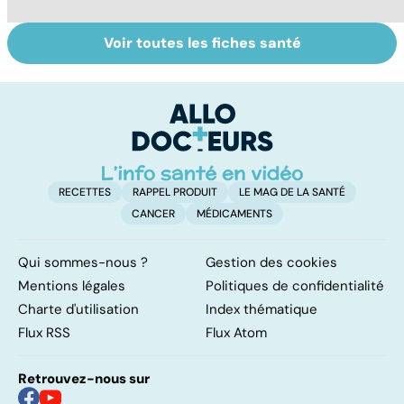
Voir toutes les fiches santé
L'andropause, la
Sexe : comment
S
ménopause des
retrouver sa
va
hommes ?
libido ?
la
t
RECETTES
RAPPEL PRODUIT
LE MAG DE LA SANTÉ
CANCER
MÉDICAMENTS
Qui sommes-nous ?
Gestion des cookies
Mentions légales
Politiques de confidentialité
Charte d'utilisation
Index thématique
Flux RSS
Flux Atom
Retrouvez-nous sur