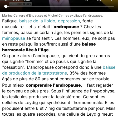
Marina Carrère d'Encausse et Michel Cymes explique l’andropause.
Fatigue,
baisse de la libido
,
dépression
, fonte
musculaire… et si c'était l'
andropause
? Chez les
femmes, passé un certain âge, les premiers signes de la
ménopause
se font sentir. Les hommes, eux, ne sont pas
en reste puisqu'ils souffrent aussi d'une
baisse
hormonale liée à l'âge
.
On parle alors d'andropause, qui vient du grec
andros
qui signifie "homme" et de
pausis
qui signifie la
"cessation". L'andropause correspond donc à une
baisse
de production de la testostérone
. 35% des hommes
âgés de plus de 80 ans sont concernés par ce trouble.
Pour mieux
comprendre l'andropause
, il faut regarder
le cerveau de plus près. Sous l'influence de l'hypophyse,
les testicules produisent la testostérone. Ce sont les
cellules de Leydig qui synthétisent l'hormone mâle. Elles
produisent entre 6 et 7 mg de testostérone par jour. Mais
toutes les quatre secondes, une cellule de Leydig meurt