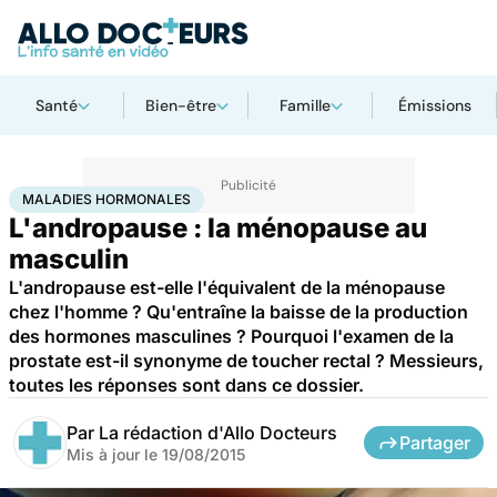
Santé
Bien-être
Famille
Émissions
Accueil
Santé
Maladies hormonales
MALADIES HORMONALES
L'andropause : la ménopause au
masculin
L'andropause est-elle l'équivalent de la ménopause
chez l'homme ? Qu'entraîne la baisse de la production
des hormones masculines ? Pourquoi l'examen de la
prostate est-il synonyme de toucher rectal ? Messieurs,
toutes les réponses sont dans ce dossier.
Par
La rédaction d'Allo Docteurs
Partager
Mis à jour le
19/08/2015