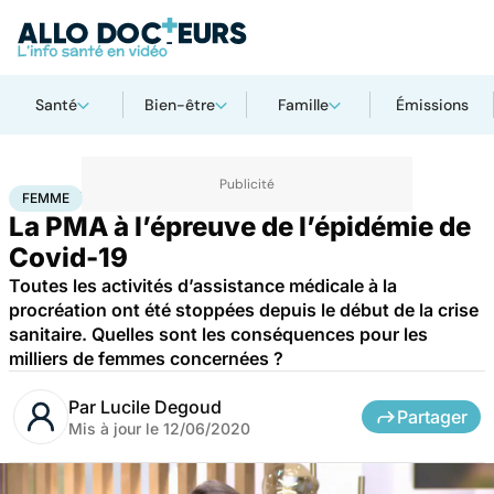
Santé
Bien-être
Famille
Émissions
Accueil
Famille
Procréation
Femme
FEMME
La PMA à l’épreuve de l’épidémie de
Covid-19
Toutes les activités d’assistance médicale à la
procréation ont été stoppées depuis le début de la crise
sanitaire. Quelles sont les conséquences pour les
milliers de femmes concernées ?
Par
Lucile Degoud
Partager
Mis à jour le
12/06/2020