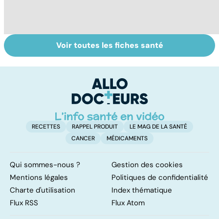
Voir toutes les fiches santé
Femmes :
Bien vivre la
Gy
comment
ménopause
po
jouissez-vous ?
RECETTES
RAPPEL PRODUIT
LE MAG DE LA SANTÉ
CANCER
MÉDICAMENTS
Qui sommes-nous ?
Gestion des cookies
Mentions légales
Politiques de confidentialité
Charte d'utilisation
Index thématique
Flux RSS
Flux Atom