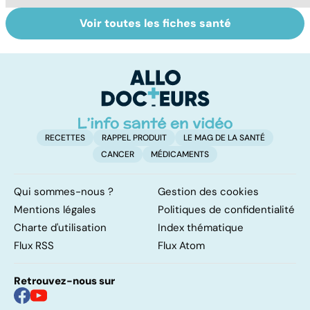
Voir toutes les fiches santé
Le point sur les
Ovaires
To
règles
polykystiques :
le
un syndrome
p
fréquent
RECETTES
RAPPEL PRODUIT
LE MAG DE LA SANTÉ
CANCER
MÉDICAMENTS
Qui sommes-nous ?
Gestion des cookies
Mentions légales
Politiques de confidentialité
Charte d'utilisation
Index thématique
Flux RSS
Flux Atom
Retrouvez-nous sur