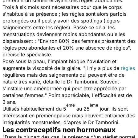
préférant un stérilet et ayant des règles abondantes.
Trois à six mois sont nécessaires pour que le corps
s'habitue à sa présence ; les règles sont alors parfois
prolongées ou il peut y avoir des spottings (légers
saignements entre les règles). Passé ce délai les
menstruations deviennent moins abondantes ou elles
disparaissent : "Environ 80% des femmes présentent des
règles peu abondantes et 20% une absence de règles",
précise le spécialiste.
Posé sous la peau, l'implant bloque l'ovulation et
augmente la viscosité de la glaire. "Il n'y a plus de
règles
régulières mais des saignements qui peuvent être de
nature très varié, détaille le Dr Tamborini. Souvent
s'installe une aménorrhée qui peut être appréciée par
certaines femmes." Point appréciable, l'efficacité est de
3 ans.
ème
ème
Utilisés habituellement du 5
au 25
jour, ils sont
intéressant en préménopause mais peuvent entraîner des
irrégularités menstruelles, d'après le Dr Tamborini.
Les contraceptifs non hormonaux
"Dans la plupart des cas, la présence d'un stérilet normal