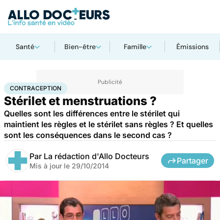
Santé
Bien-être
Famille
Émissions
Accueil
Bien-être
Sexo
Contraception
CONTRACEPTION
Stérilet et menstruations ?
Quelles sont les différences entre le stérilet qui
maintient les règles et le stérilet sans règles ? Et quelles
sont les conséquences dans le second cas ?
Par
La rédaction d'Allo Docteurs
Partager
Mis à jour le
29/10/2014