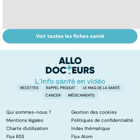
Voir toutes les fiches santé
L'avortement :
Femmes :
Bi
quels délais,
comment
m
quelles
jouissez-vous ?
méthodes ?
RECETTES
RAPPEL PRODUIT
LE MAG DE LA SANTÉ
CANCER
MÉDICAMENTS
Qui sommes-nous ?
Gestion des cookies
Mentions légales
Politiques de confidentialité
Charte d'utilisation
Index thématique
Flux RSS
Flux Atom