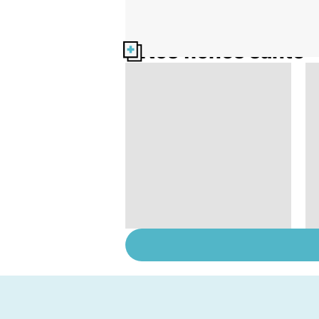
Nos fiches santé
Grippe A : des
vaccins qui font
débat