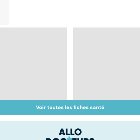
Voir toutes les fiches santé
Vaccins : mode
Tout savoir sur les
d'emploi
infections
pulmonaires