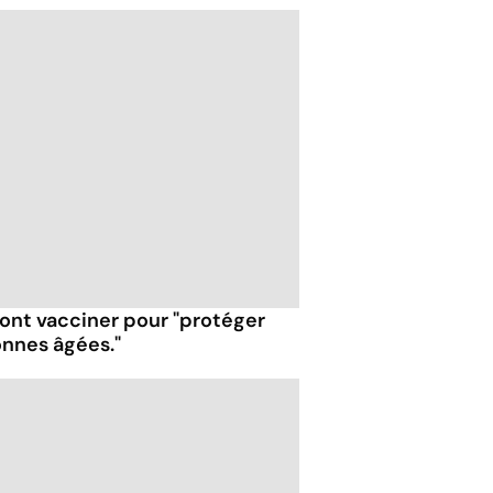
font vacciner pour "protéger
onnes âgées."