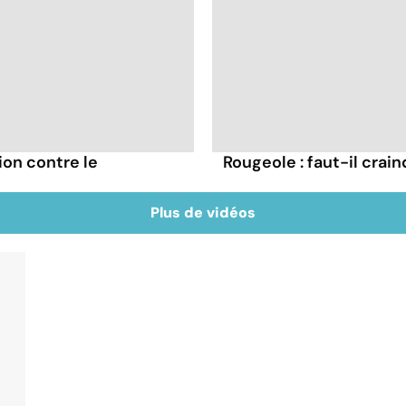
ion contre le
Rougeole : faut-il cra
Plus de vidéos