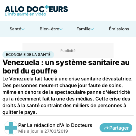
Santé
Bien-être
Famille
Émissions
Accueil
Santé
Société
Économie
Economie de la santé
ECONOMIE DE LA SANTÉ
Venezuela : un système sanitaire au
bord du gouffre
Le Venezuela fait face à une crise sanitaire dévastatrice.
Des personnes meurent chaque jour faute de soins,
même en dehors de la spectaculaire panne d'électricité
qui a récemment fait la une des médias. Cette crise des
droits à la santé contraint des milliers de personnes à
quitter le pays.
Par
La rédaction d'Allo Docteurs
Partager
Mis à jour le
27/03/2019