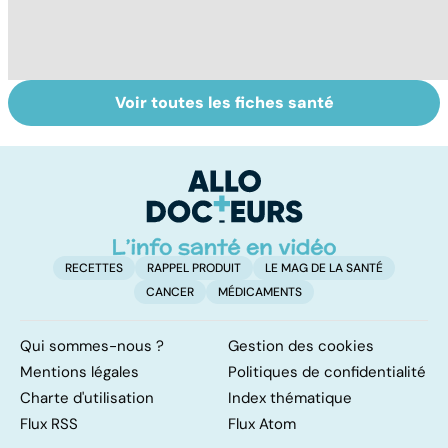
Voir toutes les fiches santé
Laboratoires,
Tout savoir sur
I
bienfaiteurs ou
les infections
a
manipulateurs ?
pulmonaires
fa
d'
RECETTES
RAPPEL PRODUIT
LE MAG DE LA SANTÉ
CANCER
MÉDICAMENTS
Qui sommes-nous ?
Gestion des cookies
Mentions légales
Politiques de confidentialité
Charte d'utilisation
Index thématique
Flux RSS
Flux Atom