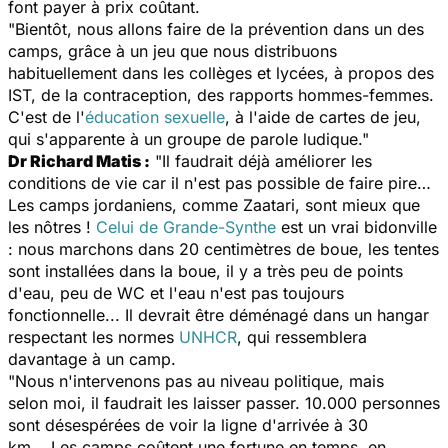
font payer à prix coûtant.
"Bientôt, nous allons faire de la prévention dans un des
camps, grâce à un jeu que nous distribuons
habituellement dans les collèges et lycées, à propos des
IST, de la contraception, des rapports hommes-femmes.
C'est de l'
éducation sexuelle
, à l'aide de cartes de jeu,
qui s'apparente à un groupe de parole ludique."
Dr
Richard Matis :
"
Il faudrait déjà améliorer les
conditions de vie car il n'est pas possible de faire pire…
Les camps jordaniens, comme Zaatari, sont mieux que
les nôtres !
Celui de Grande-Synthe
est un vrai bidonville
: nous marchons dans 20 centimètres de boue, les tentes
sont installées dans la boue, il y a très peu de points
d'eau, peu de WC et l'eau n'est pas toujours
fonctionnelle... Il devrait être déménagé dans un hangar
respectant les normes
UNHCR
, qui ressemblera
davantage à un camp.
"Nous n'intervenons pas au niveau politique, mais
selon moi, il faudrait les laisser passer. 10.000 personnes
sont désespérées de voir la ligne d'arrivée à 30
km... Les camps coûtent une fortune en temps, en