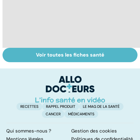
Voir toutes les fiches santé
Tout savoir sur
Inflammation des
Su
les infections
amygdales : que
le
pulmonaires
faire en cas
l'
d'angine ?
RECETTES
RAPPEL PRODUIT
LE MAG DE LA SANTÉ
CANCER
MÉDICAMENTS
Qui sommes-nous ?
Gestion des cookies
Mentions légales
Politiques de confidentialité