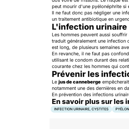
dos voire de frissons. Le risque est
peut mourir d'une pyélonéphrite si e
Il ne faut donc pas négliger une inf
un traitement antibiotique en urge
L'infection urinair
Les hommes peuvent aussi souffrir d
traduit généralement une infection
est long, de plusieurs semaines ave
En revanche, il ne faut pas confond
utilisant le condom durant des relat
courante chez les hommes qui cont
Prévenir les infecti
Le
jus de canneberge
empêcherait 
notamment une des dernières en da
En prévention des infections urinaires
En savoir plus sur les 
INFECTION URINAIRE, CYSTITES
PYÉLON