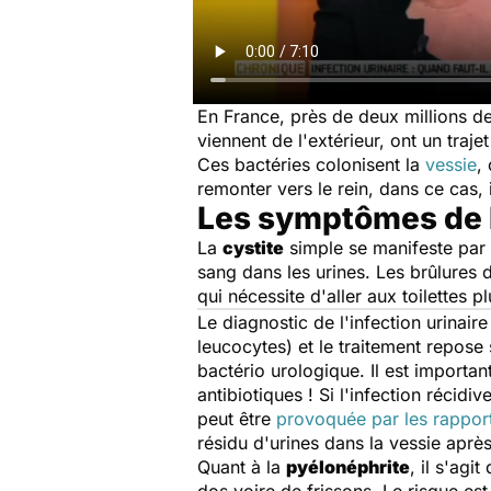
En France, près de deux millions 
viennent de l'extérieur, ont un tra
Ces bactéries colonisent la
vessie
,
remonter vers le rein, dans ce cas, 
Les symptômes de l
La
cystite
simple se manifeste par 
sang dans les urines. Les brûlures 
qui nécessite d'aller aux toilettes 
Le diagnostic de l'infection urinair
leucocytes) et le traitement repose 
bactério urologique. Il est importa
antibiotiques ! Si l'infection récid
peut être
provoquée par les rappor
résidu d'urines dans la vessie aprè
Quant à la
pyélonéphrite
, il s'ag