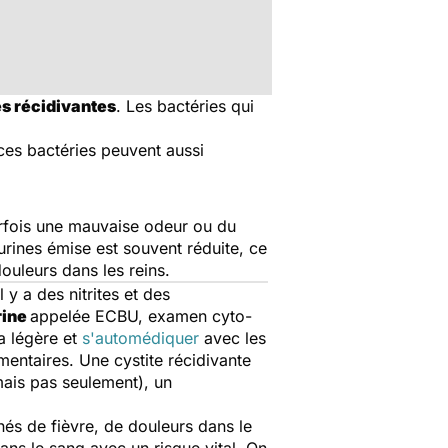
es récidivantes
. Les bactéries qui
ces bactéries peuvent aussi
arfois une mauvaise odeur ou du
urines émise est souvent réduite, ce
douleurs dans les reins.
l y a des nitrites et des
rine
appelée ECBU, examen cyto-
a légère et
s'automédiquer
avec les
émentaires. Une cystite récidivante
mais pas seulement), un
és de fièvre, de douleurs dans le