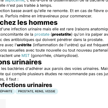
 la
septicémie
, c'est-à-dire la dissémination de la bactérie 
lle n'est pas traitée à temps.
ection basse avant qu'elle ne remonte. Et en cas de fièvre ou
nce. Parfois même en intraveineux pour commencer.
e chez les hommes
'une infection urinaire mais elle est rare (raisons anatomiq
 concomitante de la
prostate
(
prostatite
) qu'on ira palper av
c des antibiotiques qui doivent pénétrer dans la prostate.
re avec l'
urétrite
(inflammation de l'urètre) qui est fréquen
ions sexuelles avec toute nouvelle ou tout nouveau partenair
ractent une
MST
(gonorrhée, chlamydiose).
ons urinaires
les bactéries d'adhérer aux parois des voies urinaires. Mai
te qui compile plusieurs études ne recommande pas ces j
, il faut :
infections urinaires
ÉPHRITE
PROSTATE, REINS, VESSIE