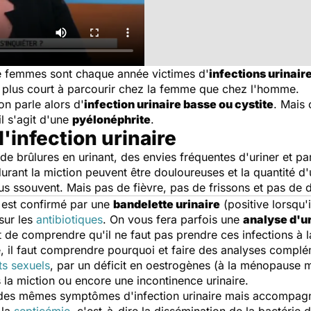
de femmes sont chaque année victimes d'
infections urinair
jet plus court à parcourir chez la femme que chez l'homme.
 on parle alors d'
infection urinaire basse ou cystite
. Mais 
il s'agit d'une
pyélonéphrite
.
'infection urinaire
de brûlures en urinant, des envies fréquentes d'uriner et p
durant la miction peuvent être douloureuses et la quantité d'
plus ssouvent. Mais pas de fièvre, pas de frissons et pas de 
e est confirmé par une
bandelette urinaire
(positive lorsqu'i
sur les
antibiotiques
. On vous fera parfois une
analyse d'u
nt de comprendre qu'il ne faut pas prendre ces infections à l
ive, il faut comprendre pourquoi et faire des analyses compl
ts sexuels
, par un déficit en oestrogènes (à la ménopause 
s la miction ou encore une incontinence urinaire.
it des mêmes symptômes d'infection urinaire mais accompagn