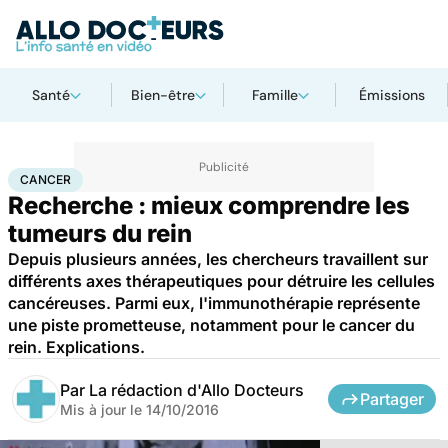
Santé
Bien-être
Famille
Émissions
Accueil
Santé
Maladies
Cancer
Cancer
CANCER
Recherche : mieux comprendre les
tumeurs du rein
Depuis plusieurs années, les chercheurs travaillent sur
différents axes thérapeutiques pour détruire les cellules
cancéreuses. Parmi eux, l'immunothérapie représente
une piste prometteuse, notamment pour le cancer du
rein. Explications.
Par
La rédaction d'Allo Docteurs
Partager
Mis à jour le
14/10/2016