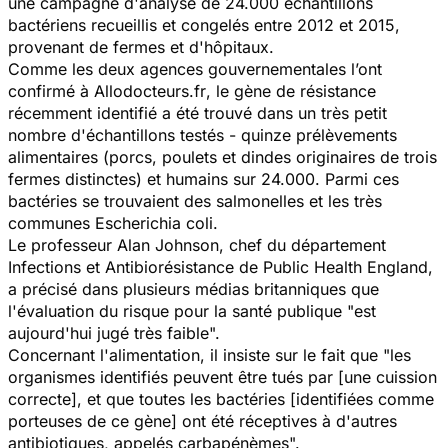
une campagne d'analyse de 24.000 échantillons
bactériens recueillis et congelés entre 2012 et 2015,
provenant de fermes et d'hôpitaux.
Comme les deux agences gouvernementales l’ont
confirmé à
Allodocteurs.fr
, le gène de résistance
récemment identifié a été trouvé dans un très petit
nombre d'échantillons testés - quinze prélèvements
alimentaires (porcs, poulets et dindes originaires de trois
fermes distinctes) et humains sur 24.000. Parmi ces
bactéries se trouvaient des
salmonelles
et les très
communes
Escherichia coli
.
Le professeur Alan Johnson, chef du département
Infections et Antibiorésistance de
Public Health England
,
a précisé dans plusieurs médias britanniques que
l'évaluation du risque pour la santé publique "est
aujourd'hui jugé très faible".
Concernant l'alimentation, il insiste sur le fait que
"les
organismes identifiés peuvent être tués par
[une cuission
correcte],
et que toutes les
bactéries [identifiées comme
porteuses de ce gène]
ont été réceptives à d'autres
antibiotiques, appelés carbapénèmes".