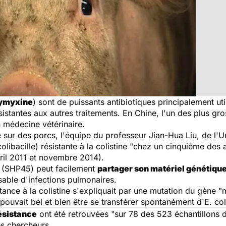
ymyxine
) sont de puissants antibiotiques principalement ut
ésistantes aux autres traitements. En Chine, l'un des plus gr
n médecine vétérinaire.
e sur des porcs, l'équipe du professeur Jian-Hua Liu, de l'U
olibacille) résistante à la colistine "chez un cinquième des
avril 2011 et novembre 2014).
ée (SHP45) peut facilement
partager son matériel génétique
sable d'infections pulmonaires.
stance à la colistine s'expliquait par une mutation du gène 
pouvait bel et bien être se transférer spontanément d'
E. col
ésistance
ont été retrouvées "sur 78 des 523 échantillons d
es chercheurs.