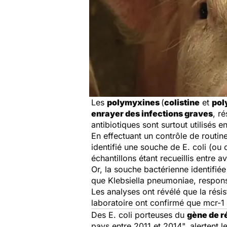
Les
polymyxines
(
colistine
et
pol
enrayer des infections graves
, r
antibiotiques
sont surtout utilisés e
En effectuant un contrôle de routin
identifié une souche de
E. coli
(ou c
échantillons étant recueillis entre 
Or, la souche bactérienne identifi
que
Klebsiella pneumoniae
, respon
Les analyses ont révélé que la rési
laboratoire ont confirmé que mcr-1 
Des
E. coli
porteuses du
gène de r
pays entre 2011 et 2014", alertent l