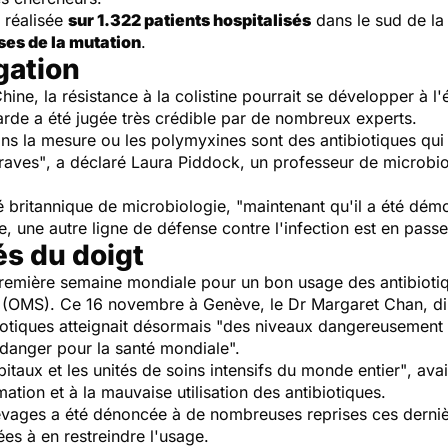
 réalisée
sur 1.322 patients hospitalisés
dans le sud de la
ses de la mutation
.
gation
Chine, la résistance à la colistine pourrait se développer à l'
arde a été jugée très crédible par de nombreux experts.
ans la mesure ou les polymyxines sont des antibiotiques qu
graves"
, a déclaré Laura Piddock, un professeur de microbio
é britannique de microbiologie
, "maintenant qu'il a été dém
re, une autre ligne de défense contre l'infection est en pas
és du doigt
"première semaine mondiale pour un bon usage des antibiot
é (OMS). Ce 16 novembre à Genève, le Dr Margaret Chan, dir
iotiques atteignait désormais
"des niveaux dangereusement é
danger pour la santé mondiale".
itaux et les unités de soins intensifs du monde entier"
, ava
ation et à la mauvaise utilisation des antibiotiques.
élevages a été dénoncée à de nombreuses reprises ces derni
es à en restreindre l'usage.