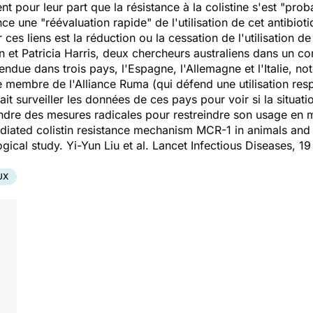
nt pour leur part que la résistance à la colistine s'est
"prob
ence une
"réévaluation rapide"
de l'utilisation de cet
antibiot
ces liens est la réduction ou la cessation de l'utilisation de 
n et Patricia Harris, deux chercheurs australiens dans un co
vendue dans trois pays, l'Espagne, l'Allemagne et l'Italie, no
que membre de l'Alliance Ruma (qui défend une utilisation 
rait surveiller les données de ces pays pour voir si la situa
ndre des mesures radicales pour restreindre son usage en m
ated colistin resistance mechanism MCR-1 in animals and 
ogical study.
Yi-Yun Liu et al. Lancet Infectious Diseases, 19
UX