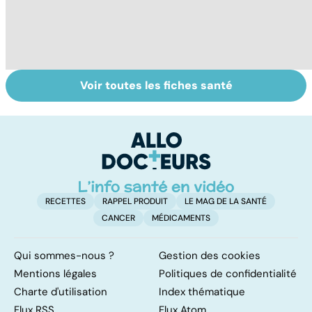
Voir toutes les fiches santé
Comment
Accident
C
maîtriser le
vasculaire
m
bégaiement ?
cérébral : l'enfant
également
touché
RECETTES
RAPPEL PRODUIT
LE MAG DE LA SANTÉ
CANCER
MÉDICAMENTS
Qui sommes-nous ?
Gestion des cookies
Mentions légales
Politiques de confidentialité
Charte d'utilisation
Index thématique
Flux RSS
Flux Atom