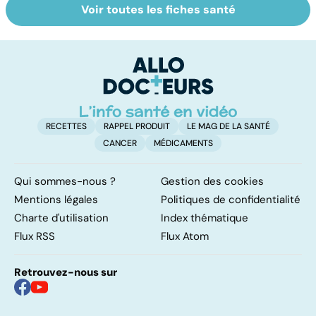
Voir toutes les fiches santé
Violences
Vivre après un
L
sexuelles :
cancer
fa
comment s'en
on
remettre ?
RECETTES
RAPPEL PRODUIT
LE MAG DE LA SANTÉ
CANCER
MÉDICAMENTS
Qui sommes-nous ?
Gestion des cookies
Mentions légales
Politiques de confidentialité
Charte d'utilisation
Index thématique
Flux RSS
Flux Atom
Retrouvez-nous sur