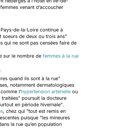
 hébergés à l’hôtel en Île-de-
s femmes venant d’accoucher
n Pays-de-la-Loire continue à
t soeurs de deux ou trois ans
"
ères qui ne sont pas censées faire de
ale sur le nombre de
femmes à la rue
e
res quand ils sont à la rue
"
euses, notamment dermatologiques
s comme l’
hypertension artérielle
ou
 traitées
" poursuit la docteure
urtout en période hivernale
".
es
, chez qui "
tout est remis en
lescentes puisque "
les mineures
ns la rue qu’en population