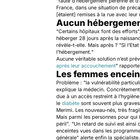
"
faute d’hébergement pérenne et d’
France, dans une situation de préca
[étaient] remises à la rue avec leu
Aucun hébergement
"
Certains hôpitaux font des efforts
"
héberger 28 jours après la naissanc
révèle-t-elle. Mais après ? "
Si l’Eta
l’hébergement.
"
Aucune véritable solution n’est prév
après leur accouchement
" rapport
Les femmes enceint
Problème : "
la vulnérabilité partic
explique la médecin. Concrètement,
due à un accès restreint à l’hygiène
le
diabète
sont souvent plus graves 
Merimi. Les nouveau-nés, très fragi
Mais parmi les personnes pour qui la 
péril
". "U
n retard de suivi est ains
enceintes vues dans les programme
générale
" alerte enfin la spécialiste.