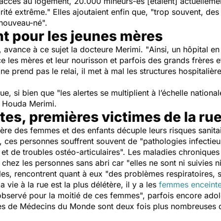
accès au logement, 20.000 mineurs-es [étaient] actuellement
rité extrême
." Elles ajoutaient enfin que, "
trop souvent, de
r nouveau-né
".
 pour les jeunes mères
, avance à ce sujet la docteure Merimi. "
Ainsi, un hôpital e
e les mères et leur nourisson et parfois des grands frères e
t ne prend pas le relai, il met à mal les structures hospitali
ue, si bien que "
les alertes se multiplient à l’échelle nation
e Houda Merimi.
es, premières victimes de la ru
ulière des femmes et des enfants décuple leurs risques sanitai
 ces personnes souffrent souvent de "
pathologies infecti
 et de troubles ostéo-articulaires
". Les maladies chronique
chez les personnes sans abri car "
elles ne sont ni suivies ni
les, rencontrent quant à eux "
des problèmes respiratoires, s
vie à la rue est la plus délétère, il y a les
femmes enceint
i observé pour la moitié de ces femmes
", parfois encore ado
s de Médecins du Monde sont deux fois plus nombreuses da