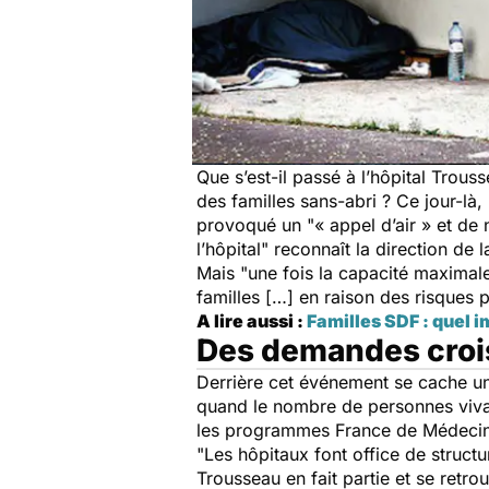
Que s’est-il passé à l’hôpital Trous
des familles sans-abri ? Ce jour-là,
provoqué un "
« appel d’air » et d
l’hôpital
" reconnaît la direction de
Mais "
une fois la capacité maximale
familles […] en raison des risques p
A lire aussi :
Familles SDF : quel i
Des demandes crois
Derrière cet événement se cache u
quand le nombre de personnes vivan
les programmes France de Médeci
"
Les hôpitaux font office de struct
Trousseau en fait partie et se retro