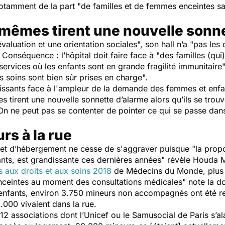
otamment de la part "
de familles et de femmes enceintes s
mêmes tirent une nouvelle sonne
valuation et une orientation sociales
", son hall n’a "
pas les 
. Conséquence : l’hôpital doit faire face à "
des familles (qui)
services où les enfants sont en grande fragilité immunitaire
s soins sont bien sûr prises en charge
".
uissants face à l'ampleur de la demande des femmes et enfa
tirent une nouvelle sonnette d’alarme alors qu’ils se trouve
O
n ne peut pas se contenter de pointer ce qui se passe dan
rs à la rue
l et d’hébergement ne cesse de s'aggraver puisque "
la prop
ts, est grandissante ces dernières années
" révèle Houda Me
s aux droits et aux soins 2018
de Médecins du Monde, plus 
nceintes au moment des consultations médicales
" note la d
 enfants, environ 3.750 mineurs non accompagnés ont été re
000 vivaient dans la rue.
2 associations dont l’Unicef ou le Samusocial de Paris s’a