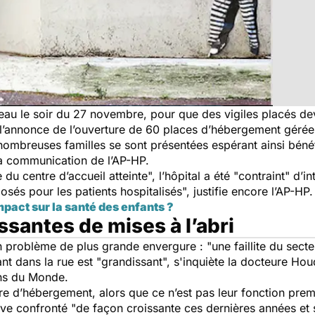
seau le soir du 27 novembre, pour que des vigiles placés dev
 l’annonce de l’ouverture de 60 places d’hébergement gérées 
e nombreuses familles se sont présentées espérant ainsi bén
 la communication de l’AP-HP.
 du centre d’accueil atteinte
", l’hôpital a été "
contraint
" d’in
osés pour les patients hospitalisés
", justifie encore l’AP-HP.
mpact sur la santé des enfants ?
santes de mises à l’abri
n problème de plus grande envergure : "
une faillite du sec
t dans la rue est "
grandissant
", s'inquiète la docteure Ho
ns du Monde.
ure d’hébergement, alors que ce n’est pas leur fonction prem
uve confronté "
de façon croissante ces dernières années et 