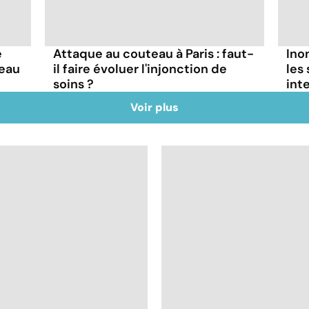
e
Attaque au couteau à Paris : faut-
Ino
deau
il faire évoluer l'injonction de
les
soins ?
int
Voir plus