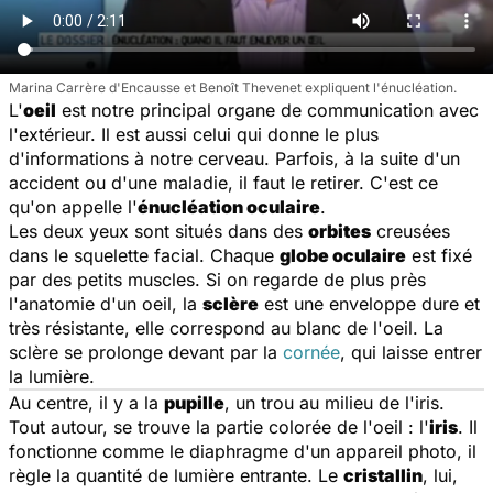
Marina Carrère d'Encausse et Benoît Thevenet expliquent l'énucléation.
L'
oeil
est notre principal organe de communication avec
l'extérieur. Il est aussi celui qui donne le plus
d'informations à notre cerveau. Parfois, à la suite d'un
accident ou d'une maladie, il faut le retirer. C'est ce
qu'on appelle l'
énucléation oculaire
.
Les deux yeux sont situés dans des
orbites
creusées
dans le squelette facial. Chaque
globe oculaire
est fixé
par des petits muscles. Si on regarde de plus près
l'anatomie d'un oeil, la
sclère
est une enveloppe dure et
très résistante, elle correspond au blanc de l'oeil. La
sclère se prolonge devant par la
cornée
, qui laisse entrer
la lumière.
Au centre, il y a la
pupille
, un trou au milieu de l'iris.
Tout autour, se trouve la partie colorée de l'oeil : l'
iris
. Il
fonctionne comme le diaphragme d'un appareil photo, il
règle la quantité de lumière entrante. Le
cristallin
, lui,