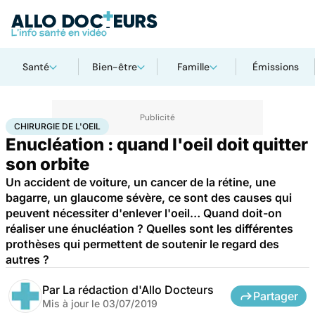
Santé
Bien-être
Famille
Émissions
Accueil
Santé
Maladies
Chirurgie de l'oeil
CHIRURGIE DE L'OEIL
Enucléation : quand l'oeil doit quitter
son orbite
Un accident de voiture, un cancer de la rétine, une
bagarre, un glaucome sévère, ce sont des causes qui
peuvent nécessiter d'enlever l'oeil… Quand doit-on
réaliser une énucléation ? Quelles sont les différentes
prothèses qui permettent de soutenir le regard des
autres ?
Par
La rédaction d'Allo Docteurs
Partager
Mis à jour le
03/07/2019