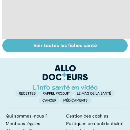
Voir toutes les fiches santé
Troubles de la
Conjonctivite,
Pr
vue : et si c'était
kératite, uvéite :
p
un glaucome ?
attention les
de
yeux !
o
RECETTES
RAPPEL PRODUIT
LE MAG DE LA SANTÉ
CANCER
MÉDICAMENTS
Qui sommes-nous ?
Gestion des cookies
Mentions légales
Politiques de confidentialité