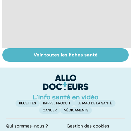
Voir toutes les fiches santé
Tout savoir sur le
Mélanome : le
P
cancer de la
plus redouté des
l
vessie
cancers de la
d
peau
RECETTES
RAPPEL PRODUIT
LE MAG DE LA SANTÉ
CANCER
MÉDICAMENTS
Qui sommes-nous ?
Gestion des cookies