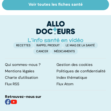
Voir toutes les fiches santé
Staphylocoque
Qu'est-ce que le
C
doré : une
coma ?
am
bactérie sous
re
surveillance
RECETTES
RAPPEL PRODUIT
LE MAG DE LA SANTÉ
CANCER
MÉDICAMENTS
Qui sommes-nous ?
Gestion des cookies
Mentions légales
Politiques de confidentialité
Charte d'utilisation
Index thématique
Flux RSS
Flux Atom
Retrouvez-nous sur