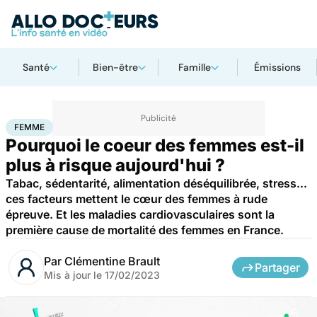
Santé
Bien-être
Famille
Émissions
Accueil
Santé
Femme
FEMME
Pourquoi le coeur des femmes est-il
plus à risque aujourd'hui ?
Tabac, sédentarité, alimentation déséquilibrée, stress...
ces facteurs mettent le cœur des femmes à rude
épreuve. Et les maladies cardiovasculaires sont la
première cause de mortalité des femmes en France.
Par
Clémentine Brault
Partager
Mis à jour le
17/02/2023