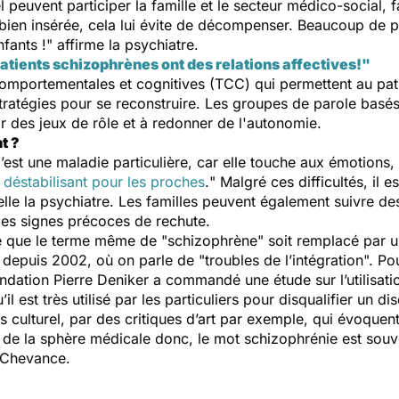
l peuvent participer la famille et le secteur médico-social, 
ien insérée, cela lui évite de décompenser. Beaucoup de pat
fants !
" affirme la psychiatre.
tients schizophrènes ont des relations affectives!"
s comportementales et cognitives (TCC) qui permettent au p
atégies pour se reconstruire. Les groupes de parole basés
r des jeux de rôle et à redonner de l'autonomie.
t ?
’est une maladie particulière, car elle touche aux émotions,
s déstabilisant pour les proches
.
" Malgré ces difficultés, il e
elle la psychiatre. Les familles peuvent également suivre d
les signes précoces de rechute.
e que le terme même de "schizophrène" soit remplacé par u
depuis 2002, où on parle de "troubles de l’intégration". Pou
ndation Pierre Deniker a commandé une étude sur l’utilisati
’il est très utilisé par les particuliers pour disqualifier un d
 culturel, par des critiques d’art par exemple, qui évoquen
rs de la sphère médicale donc, le mot schizophrénie est souve
 Chevance.