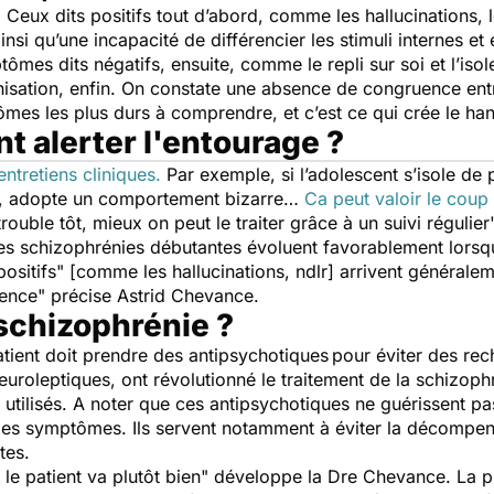
 Ceux dits positifs tout d’abord, comme les hallucinations, 
si qu’une incapacité de différencier les stimuli internes et
ômes dits négatifs, ensuite, comme le repli sur soi et l’iso
isation, enfin. On constate une absence de congruence entr
es les plus durs à comprendre, et c’est ce qui crée le han
t alerter l'entourage ?
entretiens cliniques.
Par exemple, si l’adolescent s’isole de
re, adopte un comportement bizarre…
Ca peut valoir le coup 
rouble tôt, mieux on peut le traiter grâce à un suivi régulier
s schizophrénies débutantes évoluent favorablement lorsqu’
ositifs" [comme les hallucinations, ndlr] arrivent généralem
cence
" précise Astrid Chevance.
 schizophrénie ?
atient doit prendre des antipsychotiques
pour éviter des rec
euroleptiques, ont révolutionné le traitement de la schizoph
t utilisés. A noter que ces antipsychotiques ne guérissent pa
 les symptômes. Ils servent notamment à éviter la décompens
tes.
, le patient va plutôt bien
" développe la Dre Chevance. La ps