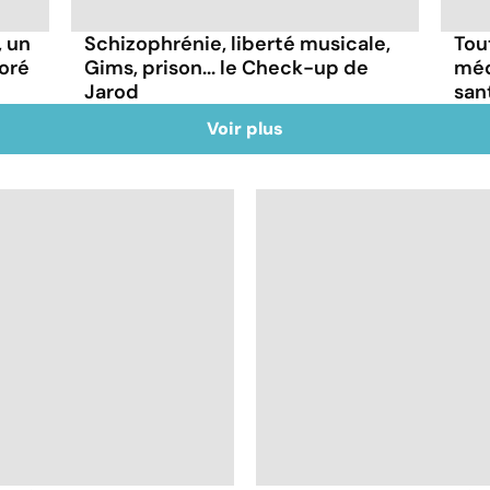
, un
Schizophrénie, liberté musicale,
Tou
oré
Gims, prison... le Check-up de
méd
Jarod
san
Voir plus