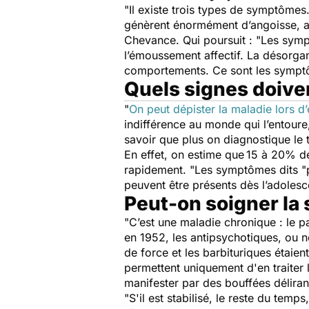
"
Il existe trois types de symptômes.
génèrent énormément d’angoisse, ain
Chevance.
Qui poursuit : "
Les sympt
l’émoussement affectif. La désorgan
comportements. Ce sont les symptôm
Quels signes doiven
"
On peut dépister la maladie lors d’
indifférence au monde qui l’entou
savoir que plus on diagnostique le t
En effet, on estime que
15 à 20% de
rapidement. "
Les symptômes dits "p
peuvent être présents dès l’adoles
Peut-on soigner la
"
C’est une maladie chronique : le p
en 1952, les antipsychotiques, ou n
de force et les barbituriques étaien
permettent uniquement d'en traiter
manifester par des bouffées déliran
"
S'il est stabilisé, le reste du temps