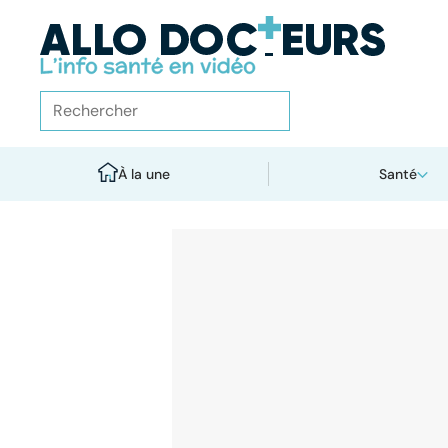
À la une
Santé