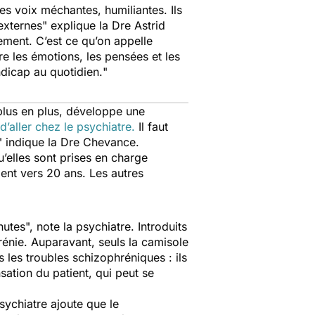
les voix méchantes, humiliantes. Ils
 externes
" explique la Dre Astrid
lement. C’est ce qu’on appelle
e les émotions, les pensées et les
dicap au quotidien.
"
 plus en plus, développe une
d’aller chez le psychiatre.
Il faut
" indique la Dre Chevance.
elles sont prises en charge
ent vers 20 ans. Les autres
hutes
", note la psychiatre. Introduits
rénie. Auparavant, seuls la camisole
s les troubles schizophréniques : ils
ation du patient, qui peut se
ychiatre ajoute que le