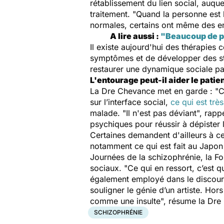
rétablissement du lien social, auque
traitement. "
Quand la personne est b
normales, certains ont même des en
A lire aussi :
"Beaucoup de pa
Il existe aujourd'hui des thérapie
symptômes et de développer des str
restaurer une dynamique sociale pa
L'entourage peut-il aider le patien
La Dre Chevance met en garde : "
C
sur l’interface social,
ce qui est trè
malade. "
Il n'est pas déviant
", rapp
psychiques pour réussir à dépister 
Certaines demandent d'ailleurs à c
notamment ce qui est fait au Japon 
Journées de la schizophrénie, la Fo
sociaux. "
Ce qui en ressort, c’est qu
également employé dans le discours
souligner le génie d’un artiste. Ho
comme une insulte
", résume la Dre
SCHIZOPHRÉNIE