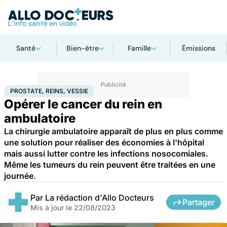
Santé
Bien-être
Famille
Émissions
Accueil
Santé
Maladies
Cancer
Prostate, reins, vessie
PROSTATE, REINS, VESSIE
Opérer le cancer du rein en
ambulatoire
La chirurgie ambulatoire apparaît de plus en plus comme
une solution pour réaliser des économies à l'hôpital
mais aussi lutter contre les infections nosocomiales.
Même les tumeurs du rein peuvent être traitées en une
journée.
Par
La rédaction d'Allo Docteurs
Partager
Mis à jour le
22/08/2023