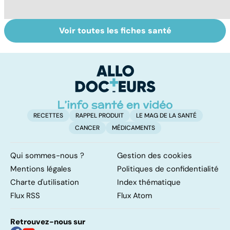
Voir toutes les fiches santé
HPV : tout savoir
Cancer : la
C
sur les
fatigue avant
c
papillomavirus
tout
et
RECETTES
RAPPEL PRODUIT
LE MAG DE LA SANTÉ
CANCER
MÉDICAMENTS
Qui sommes-nous ?
Gestion des cookies
Mentions légales
Politiques de confidentialité
Charte d'utilisation
Index thématique
Flux RSS
Flux Atom
Retrouvez-nous sur