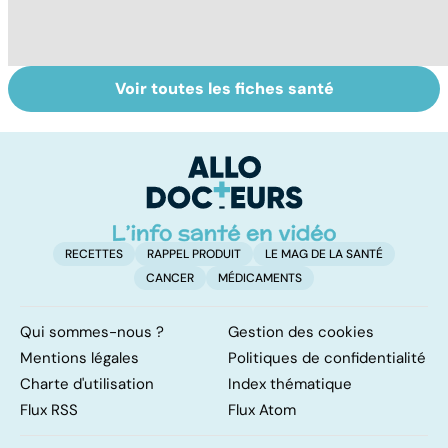
Voir toutes les fiches santé
Le paludisme, un
Tout savoir sur
I
fléau planétaire
les infections
a
pulmonaires
fa
d'
RECETTES
RAPPEL PRODUIT
LE MAG DE LA SANTÉ
CANCER
MÉDICAMENTS
Qui sommes-nous ?
Gestion des cookies
Mentions légales
Politiques de confidentialité
Charte d'utilisation
Index thématique
Flux RSS
Flux Atom