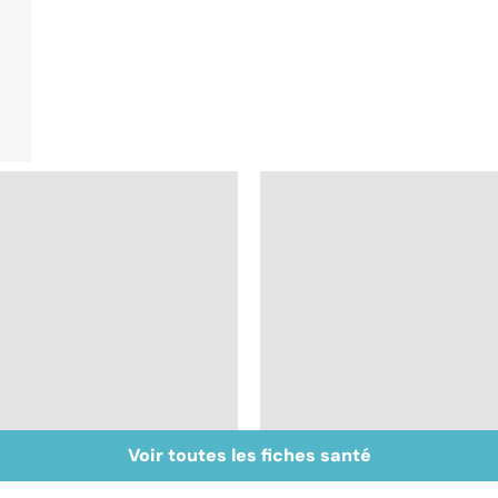
Voir toutes les fiches santé
Tout savoir sur les
Inflammation des
infections
amygdales : que faire