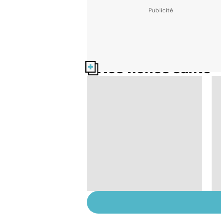
Nos fiches santé
Le paludisme, un
fléau planétaire