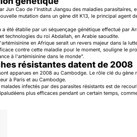
ion génétique
r Jun Cao de l'Institut Jiangsu des maladies parasitaires, e
nouvelle mutation dans un gène dit K13, le principal agent de
on a été établie par un séquençage génétique effectué par A
 et technologies du roi Abdallah, en Arabie saoudite.
'artémisinine en Afrique serait un revers majeur dans la lut
ficace contre cette maladie pour le moment, souligne le pr
tance à l'artémisinine dans le monde".
hes résistantes datent de 2008
 sont apparues en 2008 au Cambodge. Le rôle clé du gène 
steur à Paris et au Cambodge.
es malades infectés par des parasites résistants est de reco
ipaludéens plus efficaces pendant un certain temps, comme o