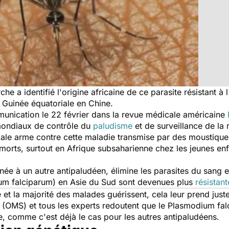
e a identifié l'origine africaine de ce parasite résistant à l
 Guinée équatoriale en Chine.
unication le 22 février dans la revue médicale américaine
 mondiaux de contrôle du
paludisme
et de surveillance de la 
cipale arme contre cette maladie transmise par des moustique
morts, surtout en Afrique subsaharienne chez les jeunes enf
ée à un autre antipaludéen, élimine les parasites du sang e
um falciparum
) en Asie du Sud sont devenues plus
résistant
e et la majorité des malades guérissent, cela leur prend just
 (OMS) et tous les experts redoutent que le
Plasmodium fal
ne, comme c'est déjà le cas pour les autres antipaludéens.