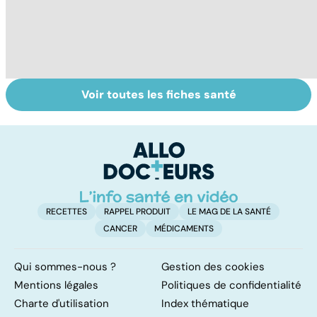
Voir toutes les fiches santé
Le paludisme, un
Le sinus
To
fléau planétaire
pilonidal, un
le
kyste douloureux
RECETTES
RAPPEL PRODUIT
LE MAG DE LA SANTÉ
CANCER
MÉDICAMENTS
Qui sommes-nous ?
Gestion des cookies
Mentions légales
Politiques de confidentialité
Charte d'utilisation
Index thématique