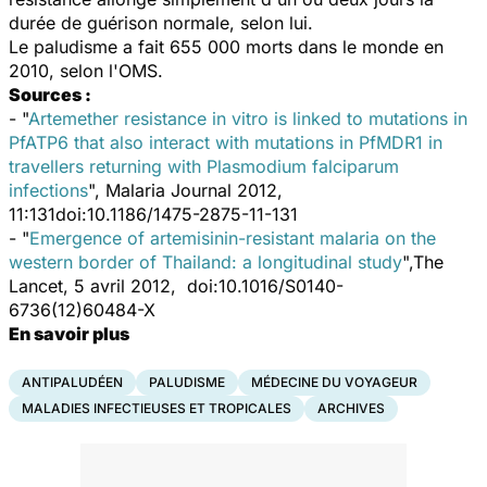
durée de guérison normale, selon lui.
Le
paludisme
a fait 655 000 morts dans le monde en
2010, selon l'OMS.
Sources :
- "
Artemether resistance in vitro is linked to mutations in
PfATP6 that also interact with mutations in PfMDR1 in
travellers returning with Plasmodium falciparum
infections
", Malaria Journal 2012,
11:131doi:10.1186/1475-2875-11-131
- "
Emergence of artemisinin-resistant malaria on the
western border of Thailand: a longitudinal study
",The
Lancet, 5 avril 2012, doi:10.1016/S0140-
6736(12)60484-X
En savoir plus
ANTIPALUDÉEN
PALUDISME
MÉDECINE DU VOYAGEUR
MALADIES INFECTIEUSES ET TROPICALES
ARCHIVES