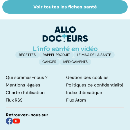
Voir toutes les fiches santé
Le paludisme, un
Tout savoir sur
I
fléau planétaire
les infections
a
pulmonaires
fa
d'
RECETTES
RAPPEL PRODUIT
LE MAG DE LA SANTÉ
CANCER
MÉDICAMENTS
Qui sommes-nous ?
Gestion des cookies
Mentions légales
Politiques de confidentialité
Charte d'utilisation
Index thématique
Flux RSS
Flux Atom
Retrouvez-nous sur