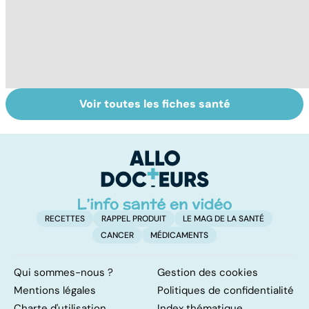
Voir toutes les fiches santé
Pneumothorax :
Dérèglement
La
quand l'air
hormonal : et si
tr
s'échappe des
c'était les
u
poumons
surrénales ?
RECETTES
RAPPEL PRODUIT
LE MAG DE LA SANTÉ
CANCER
MÉDICAMENTS
Qui sommes-nous ?
Gestion des cookies
Mentions légales
Politiques de confidentialité
Charte d'utilisation
Index thématique