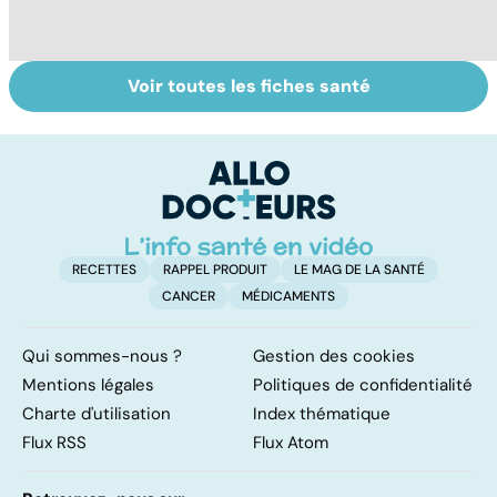
Voir toutes les fiches santé
Le lupus, une
Anémie :
E
maladie
symptômes,
os
complexe
causes et
bo
traitements
p
RECETTES
RAPPEL PRODUIT
LE MAG DE LA SANTÉ
CANCER
MÉDICAMENTS
Qui sommes-nous ?
Gestion des cookies
Mentions légales
Politiques de confidentialité
Charte d'utilisation
Index thématique
Flux RSS
Flux Atom