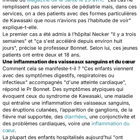
remplissent pas nos services de pédiatrie mais, dans ces
services, on a des patients avec des formes particulières
de Kawasaki que nous n’avions pas l’habitude de voir
"
explique-t-elle.
Le premier cas a été admis à l’hôpital Necker "
il y a trois
semaines
" et "
ça s'est accéléré depuis environ huit
jours
", précise le professeur Bonnet. Selon lui, ces jeunes
patients ont entre deux et 18 ans.
Une inflammation des vaisseaux sanguins et du cœur
Comment cela se manifeste-t-il ? "
Ces enfants viennent
avec des symptômes digestifs, respiratoires ou
infectieux
" accompagnés "
d'une atteinte cardiaque
",
répond le Pr Bonnet. Des symptômes atypiques qui
évoquent ceux du syndrome de Kawasaki, une maladie
qui entraîne une inflammation des vaisseaux sanguins,
des éruptions cutanées, l’apparition de ganglions, de la
fièvre mal supportée, des
diarrhées
, une conjonctivite et
des problèmes cardiaques, voire une
inflammation du
cœur
.
La plupart des enfants hospitalisés aujourd’hui "
ont