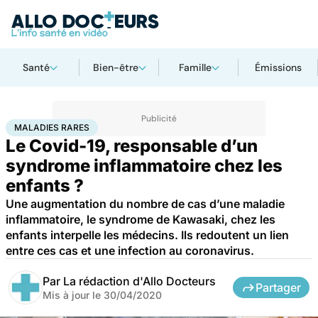
Santé
Bien-être
Famille
Émissions
Accueil
Santé
Maladies
Maladies rares
Maladies rares
MALADIES RARES
Le Covid-19, responsable d’un
syndrome inflammatoire chez les
enfants ?
Une augmentation du nombre de cas d’une maladie
inflammatoire, le syndrome de Kawasaki, chez les
enfants interpelle les médecins. Ils redoutent un lien
entre ces cas et une infection au coronavirus.
Par
La rédaction d'Allo Docteurs
Partager
Mis à jour le
30/04/2020