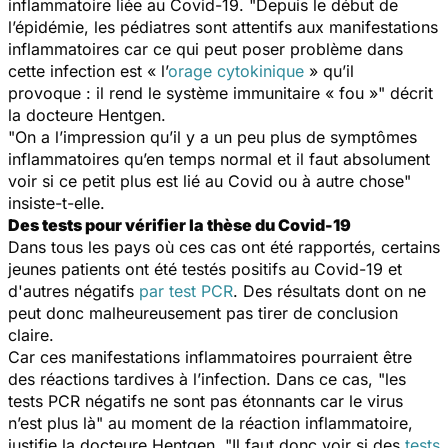
inflammatoire liée au Covid-19. "
Depuis le début de
l’épidémie, les pédiatres sont attentifs aux manifestations
inflammatoires car ce qui peut poser problème dans
cette infection est « l’
orage cytokinique
» qu’il
provoque : il rend le système immunitaire « fou »"
décrit
la docteure Hentgen.
"
On a l’impression qu’il y a un peu plus de symptômes
inflammatoires qu’en temps normal et il faut absolument
voir si ce petit plus est lié au Covid ou à autre chose"
insiste-t-elle.
Des tests pour vérifier la thèse du Covid-19
Dans tous les pays où ces cas ont été rapportés, certains
jeunes patients ont été testés positifs au Covid-19 et
d'autres négatifs
par test PCR
. Des résultats dont on ne
peut donc malheureusement pas tirer de conclusion
claire.
Car ces manifestations inflammatoires pourraient être
des réactions tardives à l’infection. Dans ce cas, "
les
tests PCR négatifs ne sont pas étonnants car le virus
n’est plus là
" au moment de la réaction inflammatoire,
justifie la docteure Hentgen. "
Il faut donc voir si des
tests