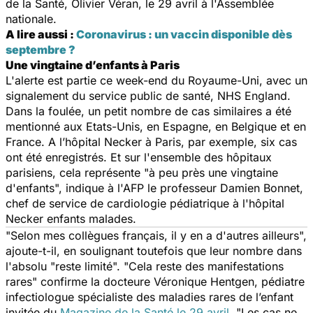
de la Santé, Olivier Véran, le 29 avril à l'Assemblée
nationale.
A lire aussi :
Coronavirus : un vaccin disponible dès
septembre ?
Une vingtaine d’enfants à Paris
L'alerte est partie ce week-end du Royaume-Uni, avec un
signalement du service public de santé, NHS England.
Dans la foulée, un petit nombre de cas similaires a été
mentionné aux Etats-Unis, en Espagne, en Belgique et en
France. A l’hôpital Necker à Paris, par exemple, six cas
ont été enregistrés. Et sur l'ensemble des hôpitaux
parisiens, cela représente "
à peu près une vingtaine
d'enfants
", indique à l'AFP le professeur Damien Bonnet,
chef de service de cardiologie pédiatrique à l'hôpital
Necker enfants malades.
"
Selon mes collègues français, il y en a d'autres ailleurs
",
ajoute-t-il, en soulignant toutefois que leur nombre dans
l'absolu "
reste limité
". "
Cela reste des manifestations
rares"
confirme
la docteure Véronique Hentgen, pédiatre
infectiologue spécialiste des maladies rares de l’enfant
invitée du
Magazine de la Santé le 29 avril
. "
Les cas ne