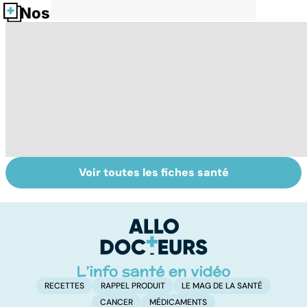
Nos fiches santé
Voir toutes les fiches santé
Tout savoir sur
Inflammation des
Su
les infections
amygdales : que
le
pulmonaires
faire en cas
l'
d'angine ?
RECETTES
RAPPEL PRODUIT
LE MAG DE LA SANTÉ
CANCER
MÉDICAMENTS