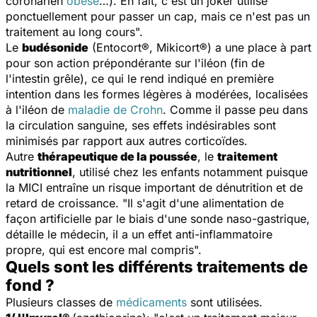
coronarien
obèse
…). En fait, c'est un joker utilisé
ponctuellement pour passer un cap, mais ce n'est pas un
traitement au long cours
".
Le
budésonide
(Entocort®, Mikicort®) a une place à part
pour son action prépondérante sur l'iléon (fin de
l'intestin grêle), ce qui le rend indiqué en première
intention dans les formes légères à modérées, localisées
à l'iléon de
maladie de Crohn
. Comme il passe peu dans
la circulation sanguine, ses effets indésirables sont
minimisés par rapport aux autres corticoïdes.
Autre
thérapeutique de la poussée
, le
traitement
nutritionnel
, utilisé chez les enfants notamment puisque
la MICI entraîne un risque important de dénutrition et de
retard de croissance. "
Il s'agit d'une alimentation de
façon artificielle par le biais d'une sonde naso-gastrique,
détaille le médecin, il a un effet anti-inflammatoire
propre, qui est encore mal compris
".
Quels sont les différents traitements de
fond ?
Plusieurs classes de
médicaments
sont utilisées.