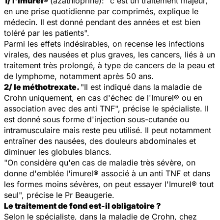
1/ l'Imurel®
(azathioprine): "
c'est un traitement majeur,
en une prise quotidienne par comprimés, explique le
médecin. Il est donné pendant des années et est bien
toléré par les patients
".
Parmi les effets indésirables, on recense les infections
virales, des nausées et plus graves, les cancers, liés à un
traitement très prolongé, à type de cancers de la peau et
de lymphome, notamment après 50 ans.
2/ le méthotrexate.
"
Il est indiqué dans la
maladie de
Crohn uniquement, en cas d'échec de l'Imurel® ou en
association avec des anti TNF
", précise le spécialiste. Il
est donné sous forme d'injection sous-cutanée ou
intramusculaire mais reste peu utilisé. Il peut notamment
entraîner des nausées, des douleurs abdominales et
diminuer les globules blancs.
"
On considère qu'en cas de maladie très sévère, on
donne d'emblée l'imurel® associé à un anti TNF et dans
les formes moins sévères, on peut essayer l'Imurel® tout
seul
", précise le Pr Beaugerie.
Le traitement de fond est-il obligatoire ?
Selon le spécialiste, dans la maladie de Crohn, chez