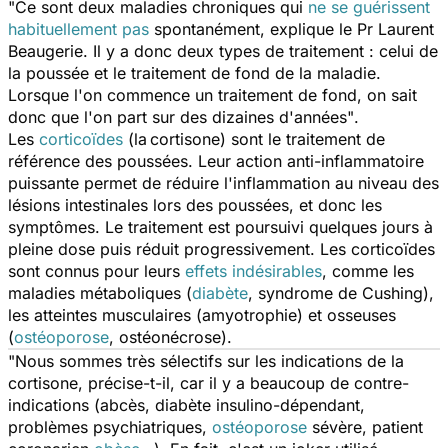
"
Ce sont deux maladies chroniques qui
ne se guérissent
habituellement pas
spontanément, explique le Pr Laurent
Beaugerie. Il y a donc deux types de traitement : celui de
la poussée et le traitement de fond de la maladie.
Lorsque l'on commence un traitement de fond, on sait
donc que l'on part sur des dizaines d'années
"
.
Les
corticoïdes
(la
cortisone) sont le traitement de
référence des poussées. Leur action anti-inflammatoire
puissante permet de réduire l'inflammation au niveau des
lésions intestinales lors des poussées, et donc les
symptômes. Le traitement est poursuivi quelques jours à
pleine dose puis réduit progressivement. Les corticoïdes
sont connus pour leurs
effets indésirables
, comme les
maladies métaboliques (
diabète
, syndrome de Cushing),
les atteintes musculaires (amyotrophie) et osseuses
(
ostéoporose
, ostéonécrose).
"Nous sommes très sélectifs sur les indications de la
cortisone, précise-t-il, car il y a beaucoup de contre-
indications (abcès, diabète insulino-dépendant,
problèmes psychiatriques,
ostéoporose
sévère, patient