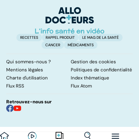
chronique des
abdominales
q
intestins
insupportables
s
RECETTES
RAPPEL PRODUIT
LE MAG DE LA SANTÉ
CANCER
MÉDICAMENTS
Qui sommes-nous ?
Gestion des cookies
Mentions légales
Politiques de confidentialité
Charte d'utilisation
Index thématique
Flux RSS
Flux Atom
Retrouvez-nous sur