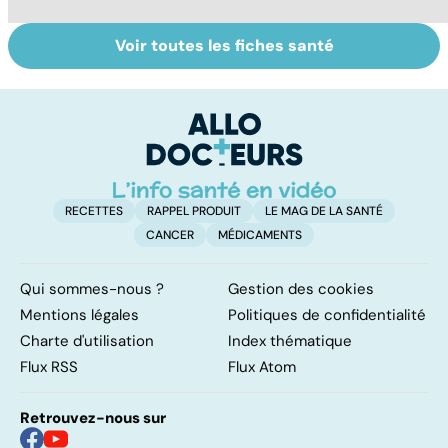
Voir toutes les fiches santé
Gynéco : que
Sécrétions
To
faire contre les
vaginales : quand
le
irritations
faut-il s'inquiéter
p
intimes ?
?
RECETTES
RAPPEL PRODUIT
LE MAG DE LA SANTÉ
CANCER
MÉDICAMENTS
Qui sommes-nous ?
Gestion des cookies
Mentions légales
Politiques de confidentialité
Charte d'utilisation
Index thématique
Flux RSS
Flux Atom
Retrouvez-nous sur