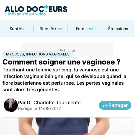
Santé
Bien-être
Famille
Émissions
Accueil
Santé
Mycoses, infections vaginales
MYCOSES, INFECTIONS VAGINALES
Comment soigner une vaginose ?
Touchant une femme sur cinq, la vaginose est une
infection vaginale bénigne, qui se développe quand la
flore bactérienne est perturbée. Les pertes vaginales
sont alors très gênantes.
Par
Dr Charlotte Tourmente
Partager
Rédigé le
14/09/2017