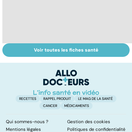
Voir toutes les fiches santé
Tout savoir sur le
Staphylocoque
E
cerveau
doré : une
p
bactérie sous
ca
surveillance
l'
p
RECETTES
RAPPEL PRODUIT
LE MAG DE LA SANTÉ
CANCER
MÉDICAMENTS
Qui sommes-nous ?
Gestion des cookies
Mentions légales
Politiques de confidentialité