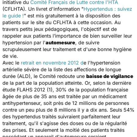
initiative du
Comité Français de Lutte contre l'HTA
(CFLHTA). Un livret d'information "
Hypertendus : suivez
le guide !
" est mis gratuitement à la disposition des
patients sur le site du CFLHTA à cette occasion. Au
travers petits jeux pédagogiques, l'objectif est de
rappeler aux patients l’importance de bien surveiller leur
hypertension par l'
automesure
, de suivre
scrupuleusement leur traitement et d'une bonne hygiène
de vie.
Avec le
retrait en novembre 2012 d
e l'hypertension
artérielle sévère de la liste des affections de longue
durée (ALD), le Comité redoute une
baisse de vigilance
de la part de la population atteinte. Or, selon la dernière
étude FLAHS 2012 (1), 30% de la population française
âgée de plus de 35 ans est traitée par un médicament
antihypertenseur, soit près de 12 millions de personnes
contre un peu plus de 8 millions il y a dix ans. Seuls 54%
des hypertendus traités suivraient parfaitement leur
traitement, qu'il s'agisse des doses ou de la régularité
des prises. Et seulement la moitié des patients traités
possédant un appareil d'automesure seraient