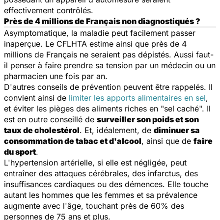
effectivement contrôlés.
Près de 4 millions de Français non diagnostiqués ?
Asymptomatique, la maladie peut facilement passer
inaperçue. Le CFLHTA estime ainsi que près de 4
millions de Français ne seraient pas dépistés. Aussi faut-
il penser à faire prendre sa tension par un médecin ou un
pharmacien une fois par an.
D'autres conseils de prévention peuvent être rappelés. Il
convient ainsi de
limiter les apports alimentaires en sel
,
et éviter les pièges des aliments riches en "sel caché". Il
est en outre conseillé de
surveiller son poids et son
taux de cholestérol
. Et, idéalement, de
diminuer sa
consommation de tabac et d'alcool
, ainsi que de
faire
du sport
.
L'hypertension artérielle, si elle est négligée, peut
entraîner des attaques cérébrales, des infarctus, des
insuffisances cardiaques ou des démences. Elle touche
autant les hommes que les femmes et sa prévalence
augmente avec l'âge, touchant près de 60% des
personnes de 75 ans et plus.