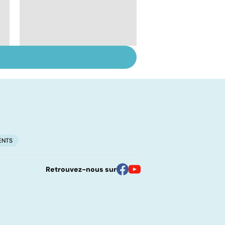
Les féculents, un
carburant
indispensable pour
l'organisme
ENTS
Retrouvez-nous sur