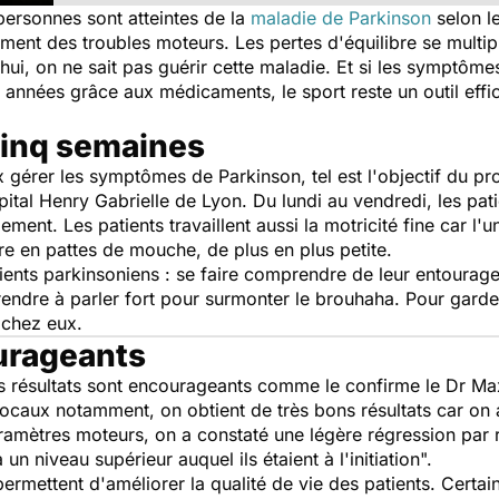
ersonnes sont atteintes de la
maladie de Parkinson
selon le
ment des troubles moteurs. Les pertes d'équilibre se multipl
'hui, on ne sait pas guérir cette maladie. Et si les symptôm
 années grâce aux médicaments, le sport reste un outil effi
inq semaines
x gérer les symptômes de Parkinson, tel est l'objectif du 
ital Henry Gabrielle de Lyon. Du lundi au vendredi, les pati
ment. Les patients travaillent aussi la motricité fine car l'
ure en pattes de mouche, de plus en plus petite.
atients parkinsoniens : se faire comprendre de leur entourag
rendre à parler fort pour surmonter le brouhaha. Pour garde
r chez eux.
urageants
les résultats sont encourageants comme le confirme le Dr 
ocaux notamment, on obtient de très bons résultats car on 
paramètres moteurs, on a constaté une légère régression par 
un niveau supérieur auquel ils étaient à l'initiation
".
permettent d'améliorer la qualité de vie des patients. Cert