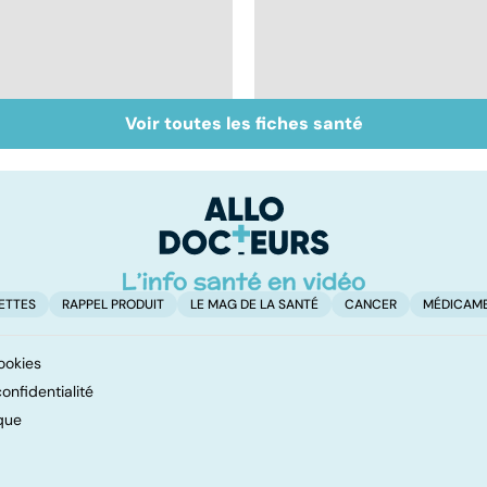
Voir toutes les fiches santé
Muscler ses abdos
Crampes, déchirures,
pour retrouver un
élongations... : quand
ventre plat
le muscle fait mal
ETTES
RAPPEL PRODUIT
LE MAG DE LA SANTÉ
CANCER
MÉDICAM
ookies
onfidentialité
que