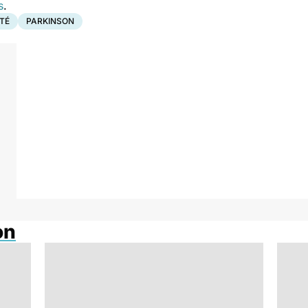
s
.
TÉ
PARKINSON
on