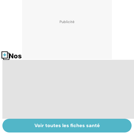
Nos fiches santé
Voir toutes les fiches santé
Tout savoir sur le
Mémoire : à
Al