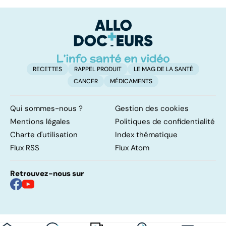
cerveau
entretenir sans
d
attendre !
di
tr
RECETTES
RAPPEL PRODUIT
LE MAG DE LA SANTÉ
CANCER
MÉDICAMENTS
Qui sommes-nous ?
Gestion des cookies
Mentions légales
Politiques de confidentialité
Charte d'utilisation
Index thématique
Flux RSS
Flux Atom
Retrouvez-nous sur