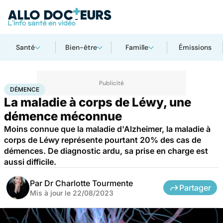
Santé
Bien-être
Famille
Émissions
Accueil
Santé
Maladies
Maladies neurologiques
Démence
DÉMENCE
La maladie à corps de Léwy, une
démence méconnue
Moins connue que la maladie d'Alzheimer, la maladie à
corps de Léwy représente pourtant 20% des cas de
démences. De diagnostic ardu, sa prise en charge est
aussi difficile.
Par
Dr Charlotte Tourmente
Partager
Mis à jour le
22/08/2023