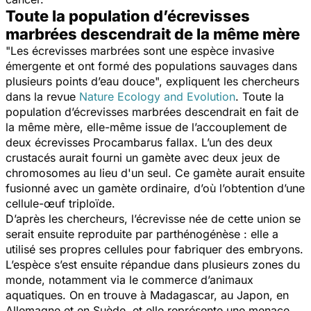
Toute la population d’écrevisses
marbrées descendrait de la même mère
"
Les écrevisses marbrées sont une espèce invasive
émergente et ont formé des populations sauvages dans
plusieurs points d’eau douce
", expliquent les chercheurs
dans la revue
Nature Ecology and Evolution
. Toute la
population d’écrevisses marbrées descendrait en fait de
la même mère, elle-même issue de l’accouplement de
deux écrevisses Procambarus fallax. L’un des deux
crustacés aurait fourni un gamète avec deux jeux de
chromosomes au lieu d'un seul. Ce gamète aurait ensuite
fusionné avec un gamète ordinaire, d’où l’obtention d’une
cellule-œuf triploïde.
D’après les chercheurs, l’écrevisse née de cette union se
serait ensuite reproduite par parthénogénèse : elle a
utilisé ses propres cellules pour fabriquer des embryons.
L’espèce s’est ensuite répandue dans plusieurs zones du
monde, notamment via le commerce d’animaux
aquatiques. On en trouve à Madagascar, au Japon, en
Allemagne et en Suède, et elle représente une menace