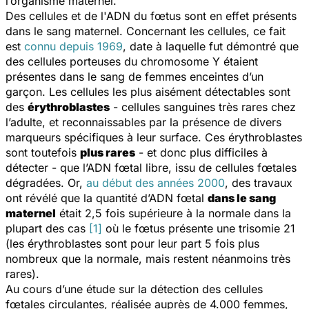
l’organisme maternel.
Des cellules et de l'ADN du fœtus sont en effet présents
dans le sang maternel. Concernant les cellules, ce fait
est
connu depuis 1969
, date à laquelle fut démontré que
des cellules porteuses du chromosome Y étaient
présentes dans le sang de femmes enceintes d’un
garçon. Les cellules les plus aisément détectables sont
des
érythroblastes
- cellules sanguines très rares chez
l’adulte, et reconnaissables par la présence de divers
marqueurs spécifiques à leur surface. Ces érythroblastes
sont toutefois
plus rares
- et donc plus difficiles à
détecter - que l’ADN fœtal libre, issu de cellules fœtales
dégradées. Or,
au début des années 2000
, des travaux
ont révélé que la quantité d’ADN fœtal
dans le sang
maternel
était 2,5 fois supérieure à la normale dans la
plupart des cas
[1]
où le fœtus présente une trisomie 21
(les érythroblastes sont pour leur part 5 fois plus
nombreux que la normale, mais restent néanmoins très
rares).
Au cours d’une étude sur la détection des cellules
fœtales circulantes, réalisée auprès de 4.000 femmes,