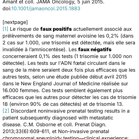
Amant et coll. JAMA Oncology, 5 juin 2015.
doi:
10.1001/jamaoncol.2015.1883
[nextpage]
[1]
Le risque de
faux positifs
actuellement associé aux
prélèvements de sang maternel avoisine les 0,2% (dans
2 cas sur 1.000, une trisomie est détectée, mais elle sera
invalidée à l’amniocentèse). Les
faux négatifs
concerneraient 0,1% des tests (1 trisomie sur 1.000 non
détectée). Les tests sur l'ADN fœtal circulant dans le
sang de la mère seraient deux fois plus efficaces que les
autres tests, selon une étude publiée début avril 2015
dans le
New England Journal of Medicine
réalisée sur
16.000 femmes. Ces tests semblent également plus
efficaces que les autres pour détecter les cas de trisomie
18 (environ 90% de cas détectés) et de trisomie 13.
[2]
Discordant noninvasive prenatal testing results in a
patient subsequently diagnosed with metastatic
disease.
C.M. Osborne et coll.
Prenat Diagn
.
2013;33(6):609-611, et
Non-invasive prenatal
chromosomal aneuploidy testing—clinical experience: