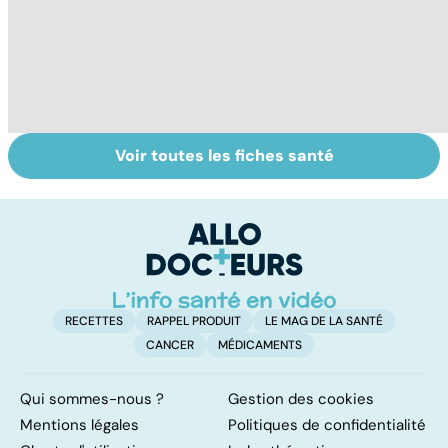
Voir toutes les fiches santé
HPV : tout savoir
Cancer : la
C
sur les
fatigue avant
c
papillomavirus
tout
et
RECETTES
RAPPEL PRODUIT
LE MAG DE LA SANTÉ
CANCER
MÉDICAMENTS
Qui sommes-nous ?
Gestion des cookies
Mentions légales
Politiques de confidentialité