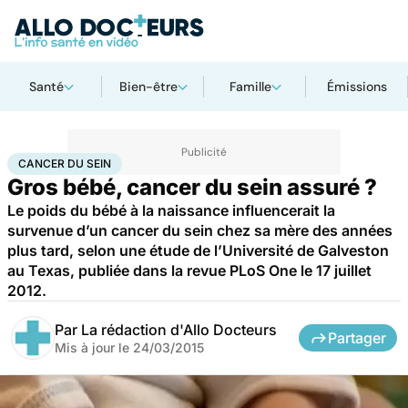
Santé
Bien-être
Famille
Émissions
Accueil
Santé
Maladies
Cancer
Cancer du sein
CANCER DU SEIN
Gros bébé, cancer du sein assuré ?
Le poids du bébé à la naissance influencerait la
survenue d’un cancer du sein chez sa mère des années
plus tard, selon une étude de l’Université de Galveston
au Texas, publiée dans la revue PLoS One le 17 juillet
2012.
Par
La rédaction d'Allo Docteurs
Partager
Mis à jour le
24/03/2015